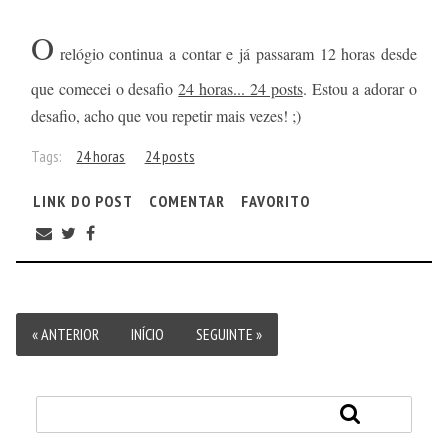
O
relógio continua a contar e já passaram 12 horas desde
que comecei o desafio
24 horas... 24 posts
. Estou a adorar o
desafio, acho que vou repetir mais vezes! ;)
Tags:
24 horas
24 posts
LINK DO POST
COMENTAR
FAVORITO
« ANTERIOR
INÍCIO
SEGUINTE »