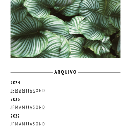
ARQUIVO
2024
J
F
M
A
M
J
J
A
S
O
N
D
2023
J
F
M
A
M
J
J
A
S
O
N
D
2022
J
F
M
A
M
J
J
A
S
O
N
D