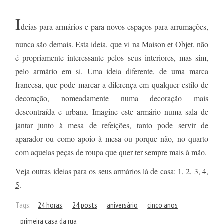
I
deias para armários e para novos espaços para arrumações,
nunca são demais. Esta ideia, que vi na Maison et Objet, não
é propriamente interessante pelos seus interiores, mas sim,
pelo armário em si. Uma ideia diferente, de uma marca
francesa, que pode marcar a diferença em qualquer estilo de
decoração, nomeadamente numa decoração mais
descontraída e urbana. Imagine este armário numa sala de
jantar junto à mesa de refeições, tanto pode servir de
aparador ou como apoio à mesa ou porque não, no quarto
com aquelas peças de roupa que quer ter sempre mais à mão.
Veja outras ideias para os seus armários lá de casa:
1
,
2
,
3
,
4
,
5
.
Tags:
24 horas
24 posts
aniversário
cinco anos
primeira casa da rua