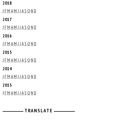
2018
J
F
M
A
M
J
J
A
S
O
N
D
2017
J
F
M
A
M
J
J
A
S
O
N
D
2016
J
F
M
A
M
J
J
A
S
O
N
D
2015
J
F
M
A
M
J
J
A
S
O
N
D
2014
J
F
M
A
M
J
J
A
S
O
N
D
2013
J
F
M
A
M
J
J
A
S
O
N
D
TRANSLATE