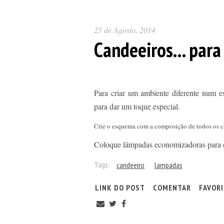
25 de Agosto, 2014
Candeeiros... para
Para criar um ambiente diferente num e
para dar um toque especial.
Crie o esquema com a composição de todos os can
Coloque lâmpadas economizadoras para evi
Tags:
candeeiro
lampadas
LINK DO POST
COMENTAR
FAVOR