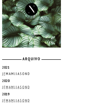
ARQUIVO
2021
J
F
M
A
M
J
J
A
S
O
N
D
2020
J
F
M
A
M
J
J
A
S
O
N
D
2019
J
F
M
A
M
J
J
A
S
O
N
D