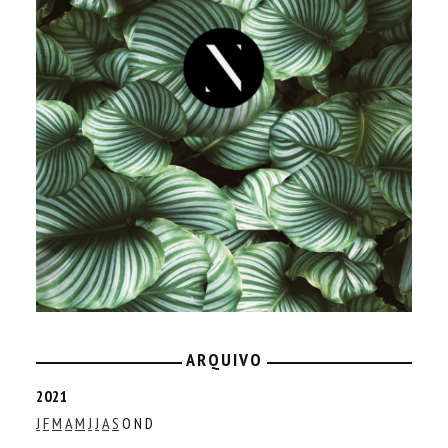
ARQUIVO
2021
J
F
M
A
M
J
J
A
S
O
N
D