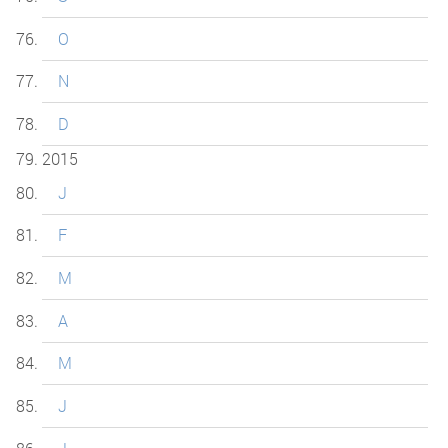
O
N
D
2015
J
F
M
A
M
J