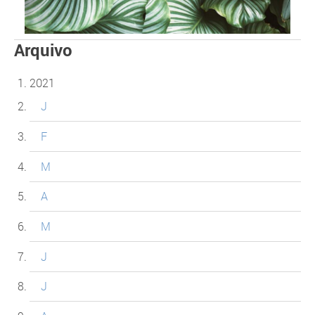
Arquivo
2021
J
F
M
A
M
J
J