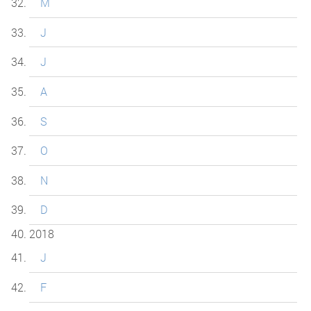
M
J
J
A
S
O
N
D
2018
J
F