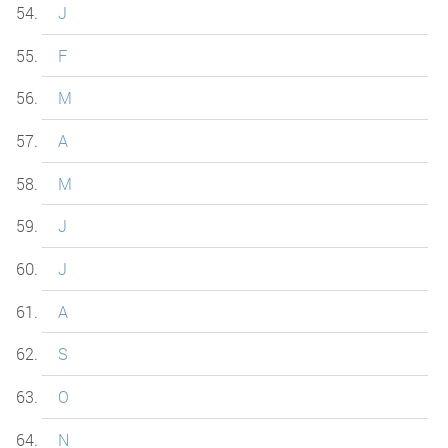
J
F
M
A
M
J
J
A
S
O
N