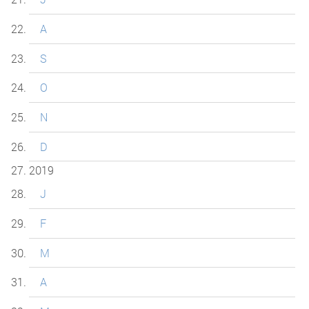
A
S
O
N
D
2019
J
F
M
A