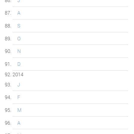
J
A
S
O
N
D
2014
J
F
M
A