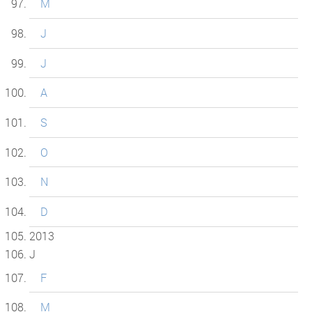
M
J
J
A
S
O
N
D
2013
J
F
M