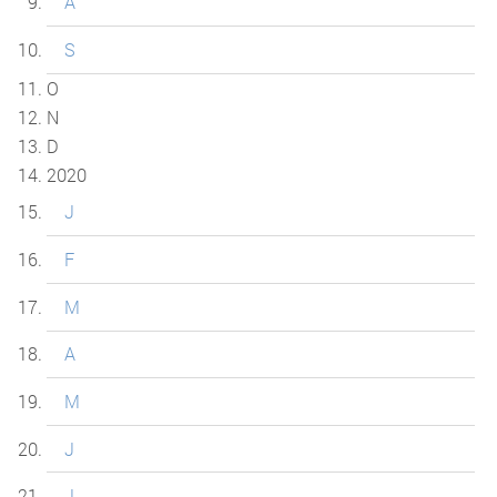
A
S
O
N
D
2020
J
F
M
A
M
J
J