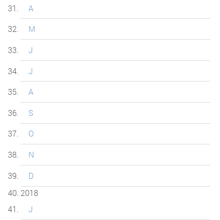
A
M
J
J
A
S
O
N
D
2018
J