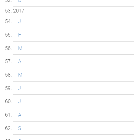
2017
J
F
M
A
M
J
J
A
S