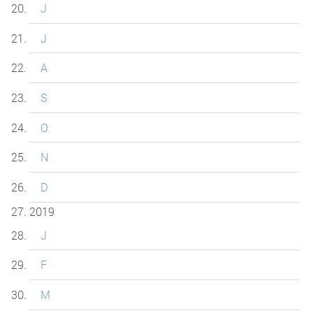
J
J
A
S
O
N
D
2019
J
F
M