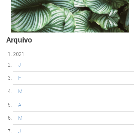
Arquivo
2021
J
F
M
A
M
J