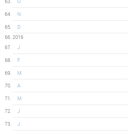
O
N
D
2016
J
F
M
A
M
J
J