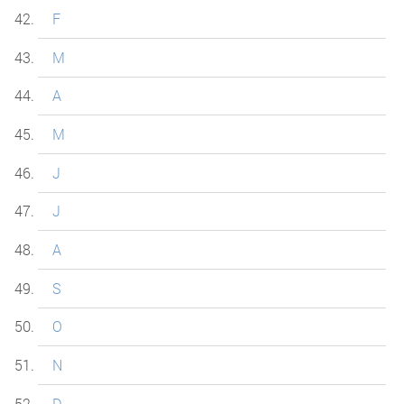
F
M
A
M
J
J
A
S
O
N
D