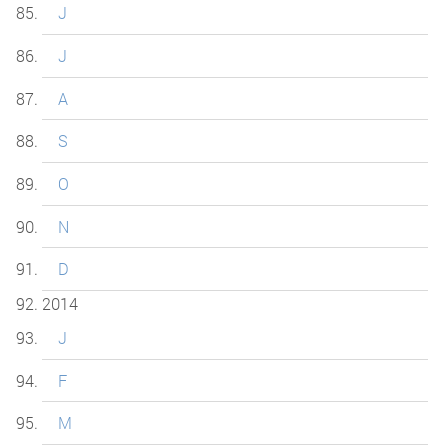
J
J
A
S
O
N
D
2014
J
F
M