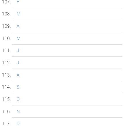
F
M
A
M
J
J
A
S
O
N
D