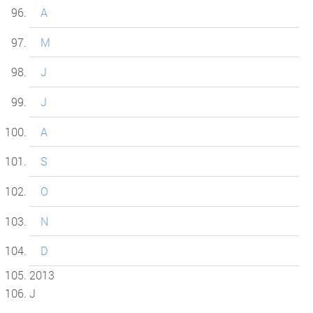
A
M
J
J
A
S
O
N
D
2013
J