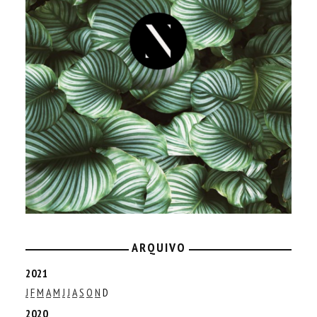
ARQUIVO
2021
J
F
M
A
M
J
J
A
S
O
N
D
2020