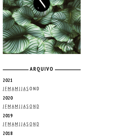
ARQUIVO
2021
J
F
M
A
M
J
J
A
S
O
N
D
2020
J
F
M
A
M
J
J
A
S
O
N
D
2019
J
F
M
A
M
J
J
A
S
O
N
D
2018