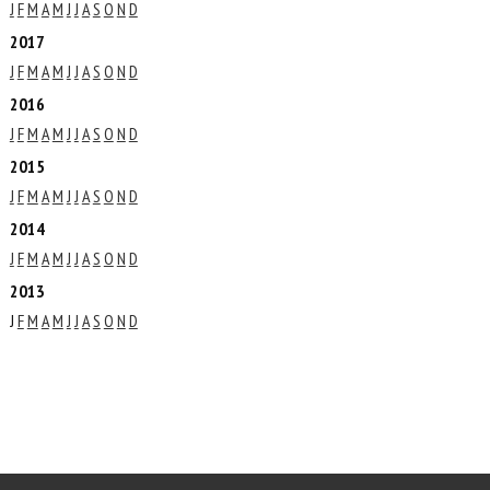
J
F
M
A
M
J
J
A
S
O
N
D
2017
J
F
M
A
M
J
J
A
S
O
N
D
2016
J
F
M
A
M
J
J
A
S
O
N
D
2015
J
F
M
A
M
J
J
A
S
O
N
D
2014
J
F
M
A
M
J
J
A
S
O
N
D
2013
J
F
M
A
M
J
J
A
S
O
N
D