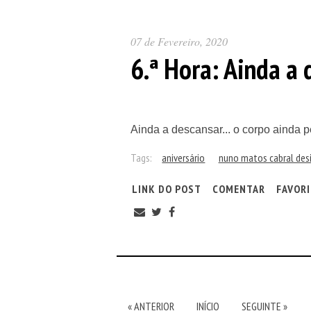
07 de Fevereiro, 2020
6.ª Hora: Ainda a d
Ainda a descansar... o corpo ainda
Tags:
aniversário
nuno matos cabral desi
LINK DO POST
COMENTAR
FAVOR
« ANTERIOR
INÍCIO
SEGUINTE »