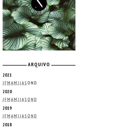
ARQUIVO
2021
J
F
M
A
M
J
J
A
S
O
N
D
2020
J
F
M
A
M
J
J
A
S
O
N
D
2019
J
F
M
A
M
J
J
A
S
O
N
D
2018