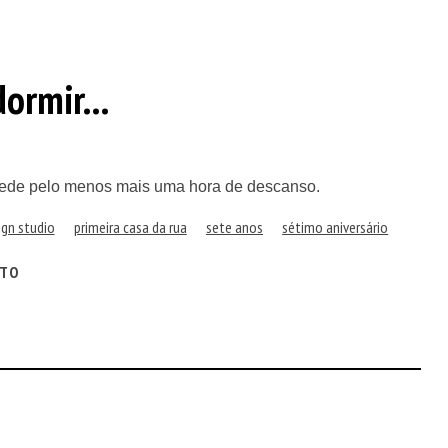
ormir...
 pede pelo menos mais uma hora de descanso.
gn studio
primeira casa da rua
sete anos
sétimo aniversário
ITO