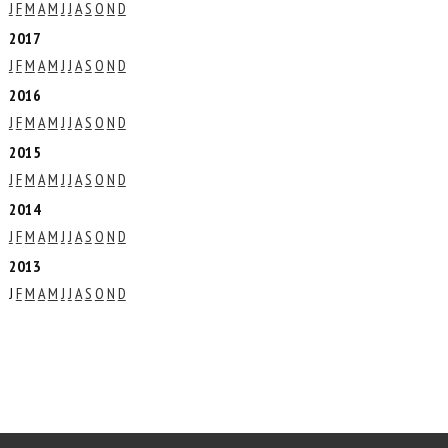
J
F
M
A
M
J
J
A
S
O
N
D
2017
J
F
M
A
M
J
J
A
S
O
N
D
2016
J
F
M
A
M
J
J
A
S
O
N
D
2015
J
F
M
A
M
J
J
A
S
O
N
D
2014
J
F
M
A
M
J
J
A
S
O
N
D
2013
J
F
M
A
M
J
J
A
S
O
N
D