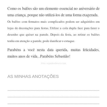
Como os balões são um elemento essencial no aniversário de
uma criança, porque não utilizá-los de uma forma exagerada.
Os balões com formatos mais complicados podem ser adquiridos em
lojas de decorações para festas. Utilize a cola dupla face para fazer o
desenho que quiser na parede. Depois da festa, ao retirar os balões
tenha em atenção a parede, pode danificar o estuque.
Parabéns a você nesta data querida, muitas felicidades,
muitos anos de vida...Parabéns Sebastião!
Foto. segredosdavovo.com
AS MINHAS ANOTAÇÕES
-----------------------------------------------------------------------------
-----------------------------------------------------------------------------
-----------------------------------------------------------------------------