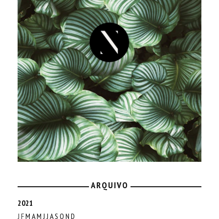
ARQUIVO
2021
J
F
M
A
M
J
J
A
S
O
N
D