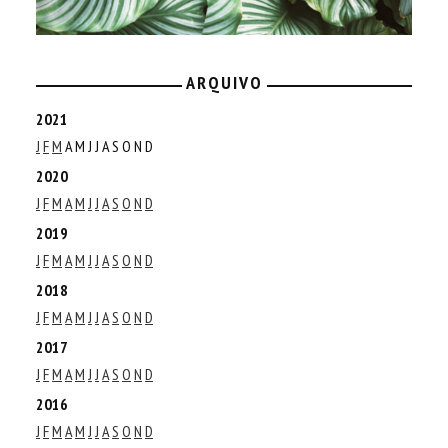
ARQUIVO
2021
J
F
M
A
M
J
J
A
S
O
N
D
2020
J
F
M
A
M
J
J
A
S
O
N
D
2019
J
F
M
A
M
J
J
A
S
O
N
D
2018
J
F
M
A
M
J
J
A
S
O
N
D
2017
J
F
M
A
M
J
J
A
S
O
N
D
2016
J
F
M
A
M
J
J
A
S
O
N
D