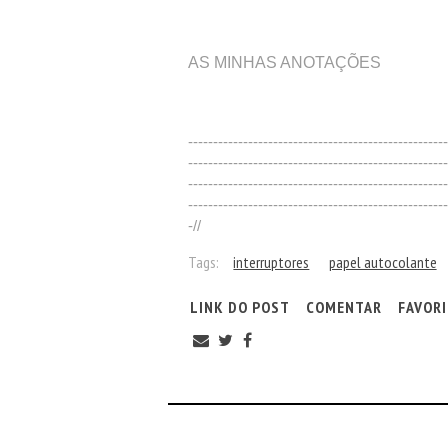
AS MINHAS ANOTAÇÕES
----------------------------------------------------
----------------------------------------------------
----------------------------------------------------
----------------------------------------------------
-//
Tags:
interruptores
papel autocolante
LINK DO POST
COMENTAR
FAVOR