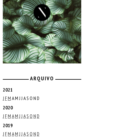
ARQUIVO
2021
J
F
M
A
M
J
J
A
S
O
N
D
2020
J
F
M
A
M
J
J
A
S
O
N
D
2019
J
F
M
A
M
J
J
A
S
O
N
D