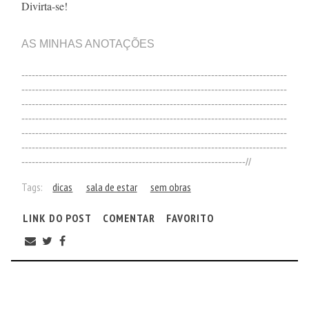
Divirta-se!
AS MINHAS ANOTAÇÕES
-----------------------------------------------------------------------------
-----------------------------------------------------------------------------
-----------------------------------------------------------------------------
-----------------------------------------------------------------------------
-----------------------------------------------------------------------------
-----------------------------------------------------------------------------
-----------------------------------------------------------------//
Tags:
dicas
sala de estar
sem obras
LINK DO POST
COMENTAR
FAVORITO