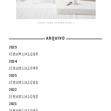
ARQUIVO
2025
J
F
M
A
M
J
J
A
S
O
N
D
2024
J
F
M
A
M
J
J
A
S
O
N
D
2023
J
F
M
A
M
J
J
A
S
O
N
D
2022
J
F
M
A
M
J
J
A
S
O
N
D
2021
J
F
M
A
M
J
J
A
S
O
N
D