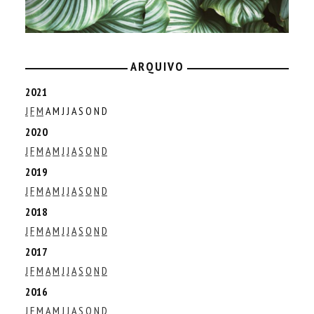
ARQUIVO
2021
J
F
M
A
M
J
J
A
S
O
N
D
2020
J
F
M
A
M
J
J
A
S
O
N
D
2019
J
F
M
A
M
J
J
A
S
O
N
D
2018
J
F
M
A
M
J
J
A
S
O
N
D
2017
J
F
M
A
M
J
J
A
S
O
N
D
2016
J
F
M
A
M
J
J
A
S
O
N
D