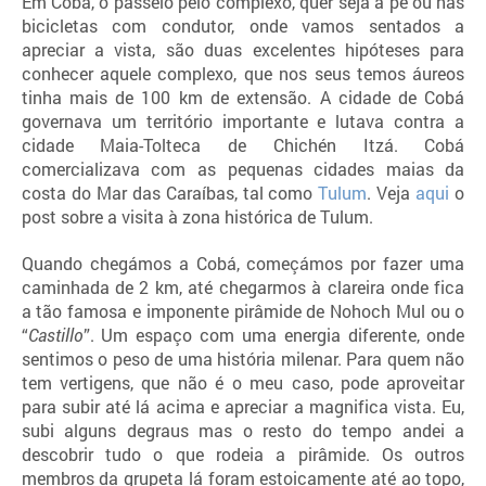
Em Cobá, o passeio pelo complexo, quer seja a pé ou nas
bicicletas com condutor, onde vamos sentados a
apreciar a vista, são duas excelentes hipóteses para
conhecer aquele complexo, que nos seus temos áureos
tinha mais de 100 km de extensão. A cidade de Cobá
governava um território importante e lutava contra a
cidade Maia-Tolteca de Chichén Itzá. Cobá
comercializava com as pequenas cidades maias da
costa do Mar das Caraíbas, tal como
Tulum
. Veja
aqui
o
post sobre a visita à zona histórica de Tulum.
Quando chegámos a Cobá, começámos por fazer uma
caminhada de 2 km, até chegarmos à clareira onde fica
a tão famosa e imponente pirâmide de Nohoch Mul ou o
“
Castillo
”. Um espaço com uma energia diferente, onde
sentimos o peso de uma história milenar. Para quem não
tem vertigens, que não é o meu caso, pode aproveitar
para subir até lá acima e apreciar a magnifica vista. Eu,
subi alguns degraus mas o resto do tempo andei a
descobrir tudo o que rodeia a pirâmide. Os outros
membros da grupeta lá foram estoicamente até ao topo,