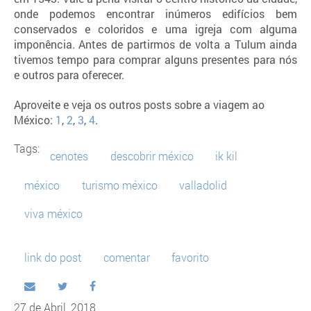
onde podemos encontrar inúmeros edifícios bem
conservados e coloridos e uma igreja com alguma
imponência. Antes de partirmos de volta a Tulum ainda
tivemos tempo para comprar alguns presentes para nós
e outros para oferecer.
Aproveite e veja os outros posts sobre a viagem ao
México:
1
,
2
,
3
,
4
.
Tags:
cenotes
descobrir méxico
ik kil
méxico
turismo méxico
valladolid
viva méxico
link do post
comentar
favorito
27 de Abril, 2018