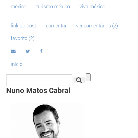
méxico
turismo méxico
viva méxico
link do post
comentar
ver comentários (2)
favorito
(2)
início
Nuno Matos Cabral