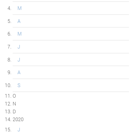
M
A
M
J
J
A
S
O
N
D
2020
J