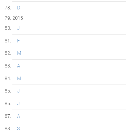
D
2015
J
F
M
A
M
J
J
A
S