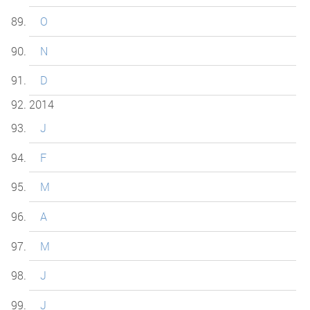
O
N
D
2014
J
F
M
A
M
J
J