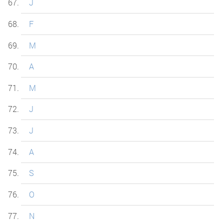
J
F
M
A
M
J
J
A
S
O
N