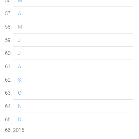
M
A
M
J
J
A
S
O
N
D
2016