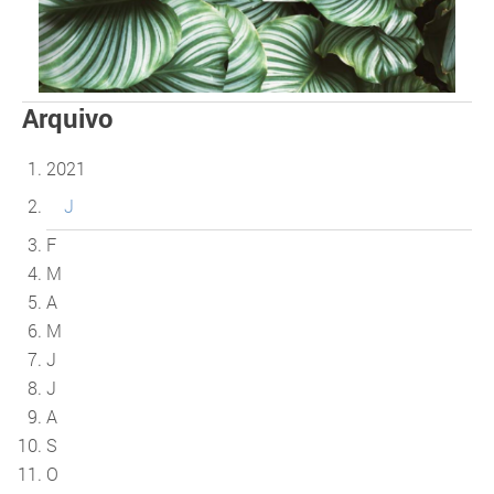
Arquivo
2021
J
F
M
A
M
J
J
A
S
O