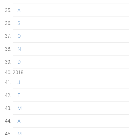
A
S
O
N
D
2018
J
F
M
A
M