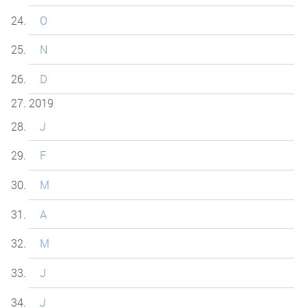
O
N
D
2019
J
F
M
A
M
J
J