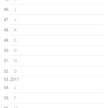
J
J
A
S
O
N
D
2017
J
F