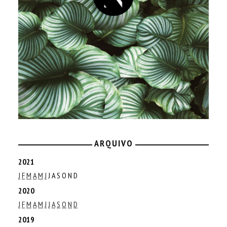
ARQUIVO
2021
J
F
M
A
M
J
J
A
S
O
N
D
2020
J
F
M
A
M
J
J
A
S
O
N
D
2019