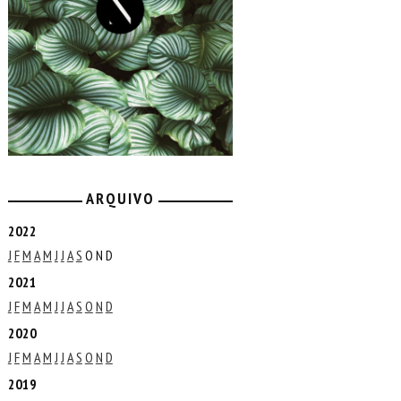
ARQUIVO
2022
J
F
M
A
M
J
J
A
S
O
N
D
2021
J
F
M
A
M
J
J
A
S
O
N
D
2020
J
F
M
A
M
J
J
A
S
O
N
D
2019