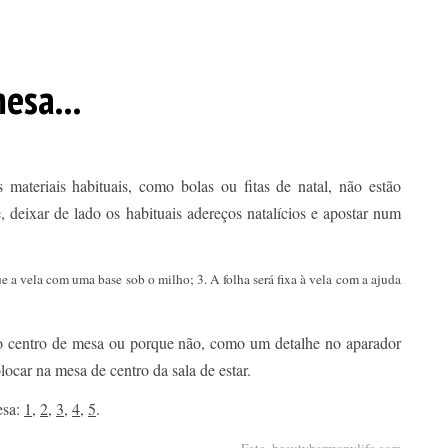
esa...
 materiais habituais, como bolas ou fitas de natal, não estão
e, deixar de lado os habituais adereços natalícios e apostar num
e a vela com uma base sob o milho; 3. A folha será fixa à vela com a ajuda
 centro de mesa ou porque não, como um detalhe no aparador
ocar na mesa de centro da sala de estar.
esa:
1
,
2
,
3
,
4
,
5
.
Foto. beautyharmonylife.com