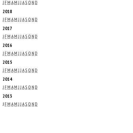
J
F
M
A
M
J
J
A
S
O
N
D
2018
J
F
M
A
M
J
J
A
S
O
N
D
2017
J
F
M
A
M
J
J
A
S
O
N
D
2016
J
F
M
A
M
J
J
A
S
O
N
D
2015
J
F
M
A
M
J
J
A
S
O
N
D
2014
J
F
M
A
M
J
J
A
S
O
N
D
2013
J
F
M
A
M
J
J
A
S
O
N
D