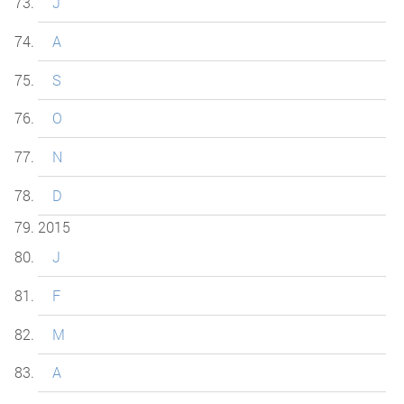
J
A
S
O
N
D
2015
J
F
M
A