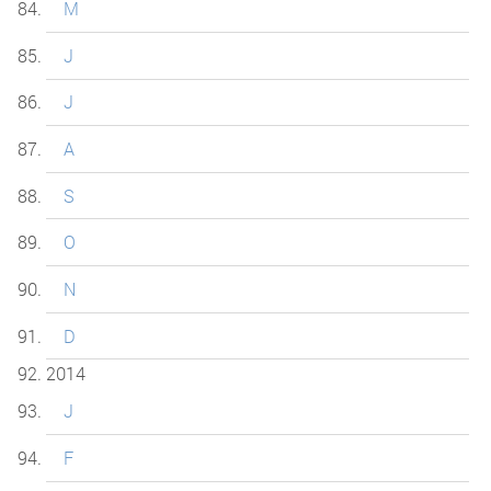
M
J
J
A
S
O
N
D
2014
J
F