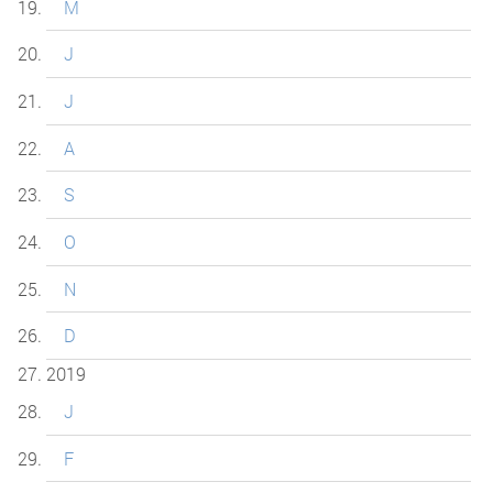
M
J
J
A
S
O
N
D
2019
J
F