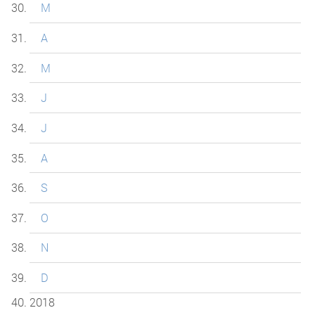
M
A
M
J
J
A
S
O
N
D
2018