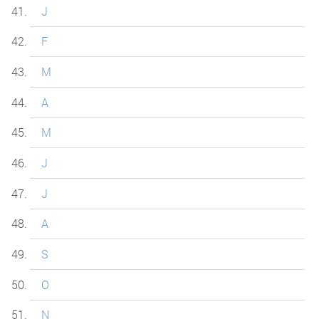
J
F
M
A
M
J
J
A
S
O
N