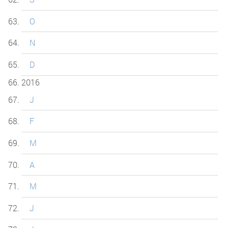
O
N
D
2016
J
F
M
A
M
J