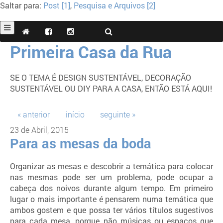
Saltar para:
Post [1]
,
Pesquisa e Arquivos [2]
Primeira Casa da Rua
SE O TEMA É DESIGN SUSTENTÁVEL, DECORAÇÃO
SUSTENTÁVEL OU DIY PARA A CASA, ENTÃO ESTÁ AQUI!
« anterior
início
seguinte »
23 de Abril, 2015
Para as mesas da boda
Organizar as mesas e descobrir a temática para colocar
nas mesmas pode ser um problema, pode ocupar a
cabeça dos noivos durante algum tempo. Em primeiro
lugar o mais importante é pensarem numa temática que
ambos gostem e que possa ter vários títulos sugestivos
para cada mesa, porque não músicas ou espaços que