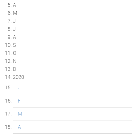
A
M
J
J
A
S
O
N
D
2020
J
F
M
A