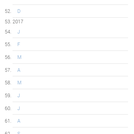
D
2017
J
F
M
A
M
J
J
A
S