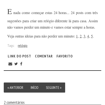
E
nada como começar estas 24 horas... 24 posts com três
sugestões para criar um relógio diferente lá para casa. Assim
não vamos perder um minuto e vamos estar sempre a horas.
Veja outras ideias para não perder um minuto:
1
,
2
,
3
,
4
,
5
.
Tags:
relógio
LINK DO POST
COMENTAR
FAVORITO
« ANTERIOR
INÍCIO
SEGUINTE »
2 comentários