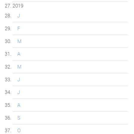
2019
J
F
M
A
M
J
J
A
S
O