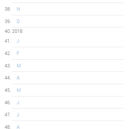
N
D
2018
J
F
M
A
M
J
J
A