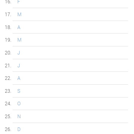
F
M
A
M
J
J
A
S
O
N
D