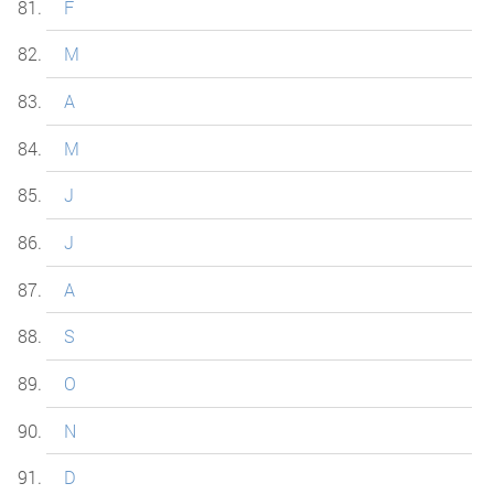
F
M
A
M
J
J
A
S
O
N
D