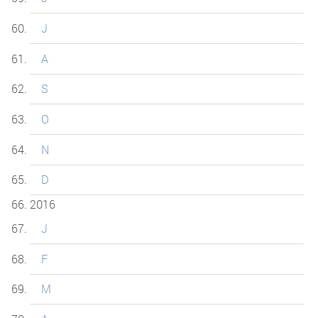
J
A
S
O
N
D
2016
J
F
M