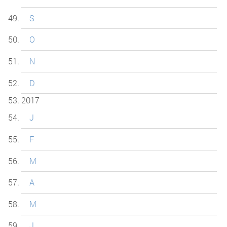
S
O
N
D
2017
J
F
M
A
M
J