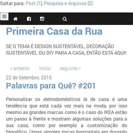
Saltar para:
Post [1]
,
Pesquisa e Arquivos [2]
Primeira Casa da Rua
SE O TEMA É DESIGN SUSTENTÁVEL, DECORAÇÃO
SUSTENTÁVEL OU DIY PARA A CASA, ENTÃO ESTÁ AQUI!
« anterior
início
seguinte »
22 de Setembro, 2015
Palavras para Quê? #201
Personalizar os eletrodomésticos lá de casa é uma
tendência que está cada vez mais na moda, por isso
mesmo as grandes marcas como é o caso do IKEA estão
um passo à frente e mostram algumas soluções para a
sua casa, como por exemplo a customização do
frigorifico. Umas simples riscas horizontais em dourado