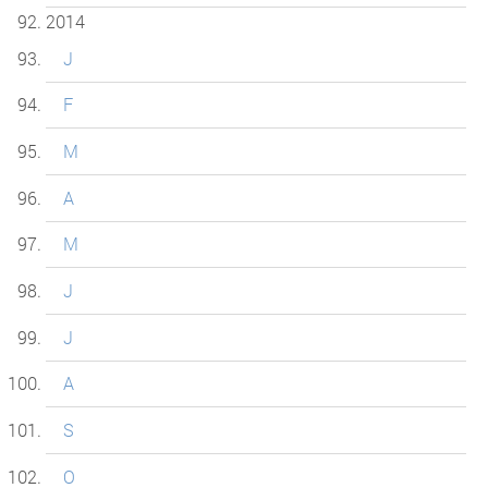
2014
J
F
M
A
M
J
J
A
S
O