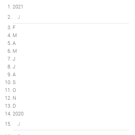
2021
J
F
M
A
M
J
J
A
S
O
N
D
2020
J