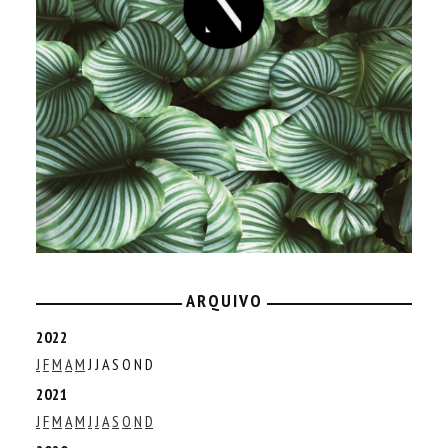
ARQUIVO
2022
J
F
M
A
M
J
J
A
S
O
N
D
2021
J
F
M
A
M
J
J
A
S
O
N
D