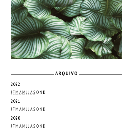
ARQUIVO
2022
J
F
M
A
M
J
J
A
S
O
N
D
2021
J
F
M
A
M
J
J
A
S
O
N
D
2020
J
F
M
A
M
J
J
A
S
O
N
D