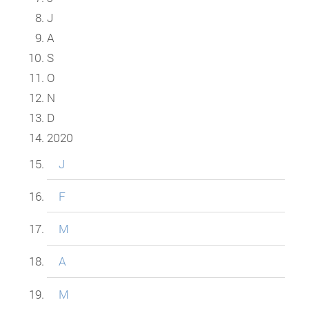
J
A
S
O
N
D
2020
J
F
M
A
M