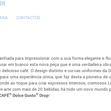
[3]
ENSA
CONTACTOS
senhada para impressionar com a sua forma elegante e flu
ssar em branco esta nova peça que é uma verdadeira obr
 delicioso café. O design distinto e curvas uniformes da 
 para uma experiência única, que faz desta a pioneira de
nde ao toque para criar expressos intensos, cremosos L
de arte com mais de 20 bebidas, há todo um novo mundo 
®
®
CAFÉ
Dolce Gusto
Drop
!