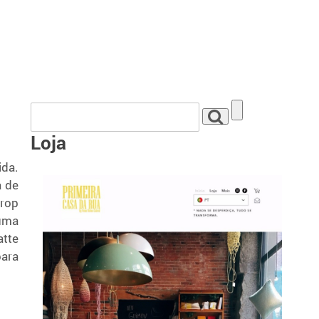
Loja
ida.
a de
Drop
 uma
atte
para