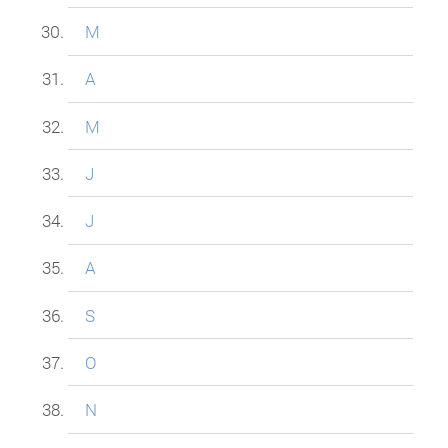
M
A
M
J
J
A
S
O
N