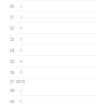
J
J
A
S
O
N
D
2019
J
F