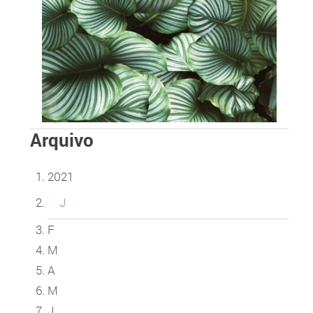
Arquivo
2021
J
F
M
A
M
J