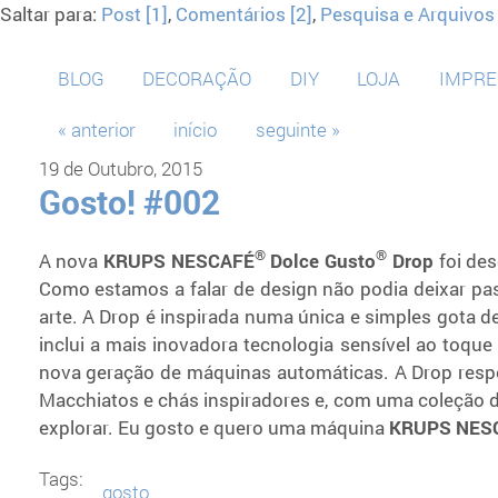
Saltar para:
Post [1]
,
Comentários [2]
,
Pesquisa e Arquivos 
BLOG
DECORAÇÃO
DIY
LOJA
IMPR
« anterior
início
seguinte »
19 de Outubro, 2015
Gosto! #002
®
®
A nova
KRUPS NESCAFÉ
Dolce Gusto
Drop
foi de
Como estamos a falar de design não podia deixar pa
arte. A Drop é inspirada numa única e simples gota de
inclui a mais inovadora tecnologia sensível ao toque
nova geração de máquinas automáticas. A Drop respo
Macchiatos e chás inspiradores e, com uma coleção 
explorar. Eu gosto e quero uma máquina
KRUPS NES
Tags:
gosto