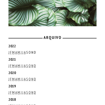
ARQUIVO
2022
J
F
M
A
M
J
J
A
S
O
N
D
2021
J
F
M
A
M
J
J
A
S
O
N
D
2020
J
F
M
A
M
J
J
A
S
O
N
D
2019
J
F
M
A
M
J
J
A
S
O
N
D
2018