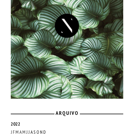
ARQUIVO
2022
J
F
M
A
M
J
J
A
S
O
N
D