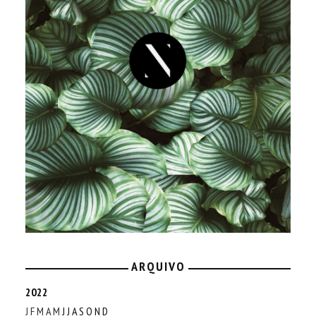
ARQUIVO
2022
J
F
M
A
M
J
J
A
S
O
N
D