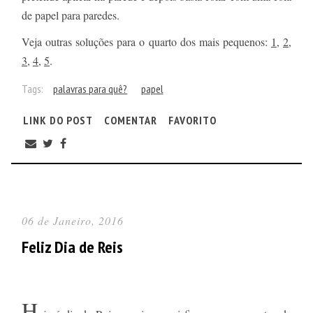
de papel para paredes.
Veja outras soluções para o quarto dos mais pequenos:
1
,
2
,
3
,
4
,
5
.
Tags:
palavras para quê?
papel
LINK DO POST
COMENTAR
FAVORITO
06 de Janeiro, 2016
Feliz Dia de Reis
H