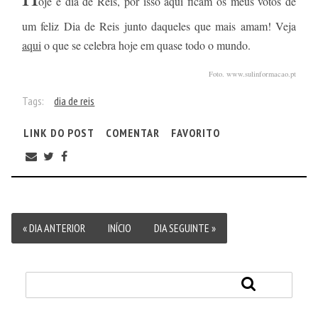
oje é dia de Reis, por isso aqui ficam os meus votos de
um feliz Dia de Reis junto daqueles que mais amam! Veja
aqui
o que se celebra hoje em quase todo o mundo.
Foto. www.sulinformacao.pt
Tags:
dia de reis
LINK DO POST
COMENTAR
FAVORITO
« DIA ANTERIOR
INÍCIO
DIA SEGUINTE »