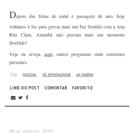
D
epois das férias de natal e passagem de ano, hoje
voltámos à Sic para gravar mais um Faz Sentido com a Ana
Rita Clara. Amanhã não percam mais um momento
divertido!
Veja ou reveja,
aqui
, outros programas onde estivemos
presentes.
Tags:
noticias
sic internacional
sic mulher
LINK DO POST
COMENTAR
FAVORITO
06 de Janeiro, 2016