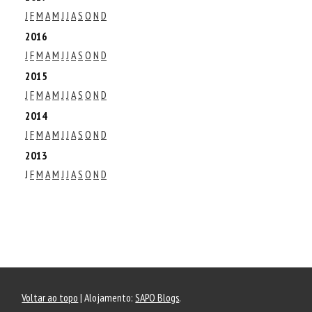
J
F
M
A
M
J
J
A
S
O
N
D
2016
J
F
M
A
M
J
J
A
S
O
N
D
2015
J
F
M
A
M
J
J
A
S
O
N
D
2014
J
F
M
A
M
J
J
A
S
O
N
D
2013
J
F
M
A
M
J
J
A
S
O
N
D
Voltar ao topo
| Alojamento:
SAPO Blogs
.