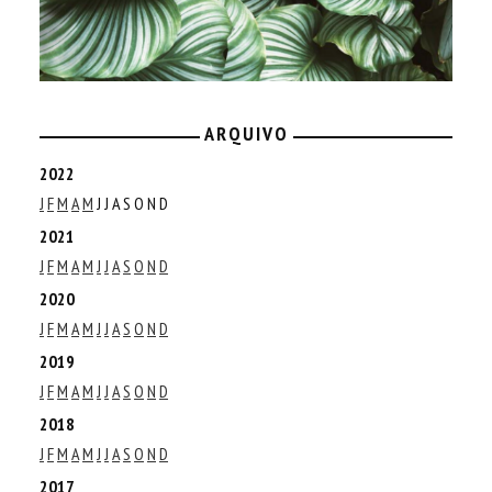
ARQUIVO
2022
J
F
M
A
M
J
J
A
S
O
N
D
2021
J
F
M
A
M
J
J
A
S
O
N
D
2020
J
F
M
A
M
J
J
A
S
O
N
D
2019
J
F
M
A
M
J
J
A
S
O
N
D
2018
J
F
M
A
M
J
J
A
S
O
N
D
2017