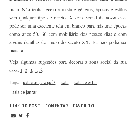
praia. Não tenha receio e misture géneros, épocas e estilos
sem qualquer tipo de receio. A zona social da nossa casa
pode ser uma excelente tela em branco para misturar épocas
como anos 50, 60 com mobiliário dos nossos dias e com
alguns detalhes do inicio do século XX. Eu não podia ser
mais fã!
Veja algumas sugestões para decorar a zona social da sua
casa:
1
,
2
,
3
,
4
,
5
.
Tags:
palavras para quê?
sala
sala de estar
sala de jantar
LINK DO POST
COMENTAR
FAVORITO