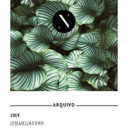
ARQUIVO
2019
J
F
M
A
M
J
J
A
S
O
N
D