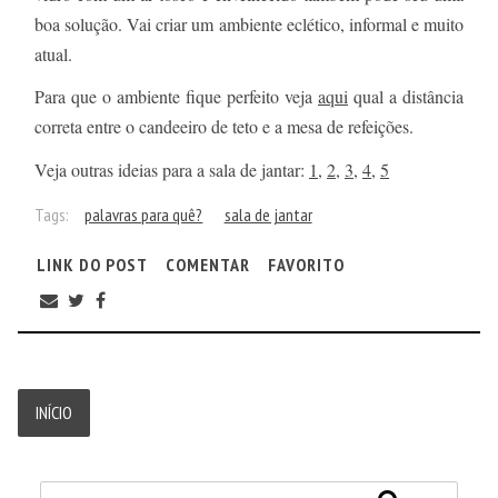
boa solução. Vai criar um ambiente eclético, informal e muito
atual.
Para que o ambiente fique perfeito veja
aqui
qual a distância
correta entre o candeeiro de teto e a mesa de refeições.
Veja outras ideias para a sala de jantar:
1
,
2
,
3
,
4
,
5
Tags:
palavras para quê?
sala de jantar
LINK DO POST
COMENTAR
FAVORITO
INÍCIO