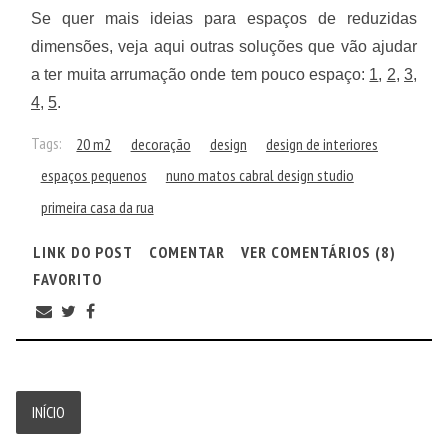
Se quer mais ideias para espaços de reduzidas
dimensões, veja aqui outras soluções que vão ajudar
a ter muita arrumação onde tem pouco espaço:
1
,
2
,
3
,
4
,
5
.
Tags:
20 m2
decoração
design
design de interiores
espaços pequenos
nuno matos cabral design studio
primeira casa da rua
LINK DO POST
COMENTAR
VER COMENTÁRIOS (8)
FAVORITO
INÍCIO