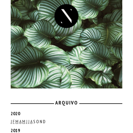
ARQUIVO
2020
J
F
M
A
M
J
J
A
S
O
N
D
2019