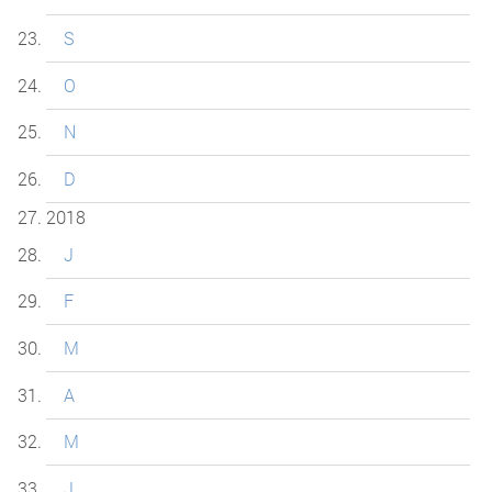
S
O
N
D
2018
J
F
M
A
M
J