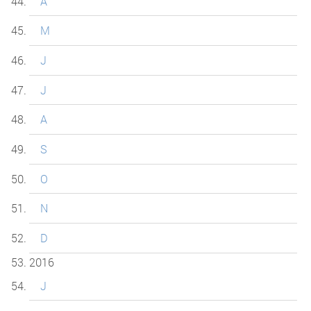
A
M
J
J
A
S
O
N
D
2016
J