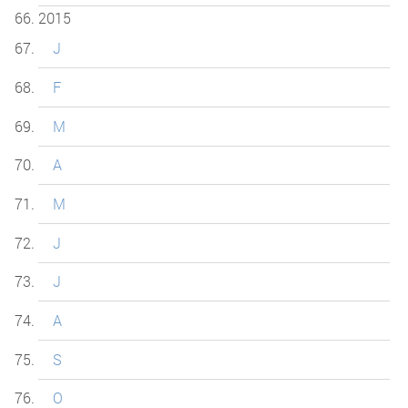
2015
J
F
M
A
M
J
J
A
S
O