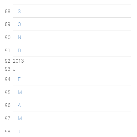
S
O
N
D
2013
J
F
M
A
M
J