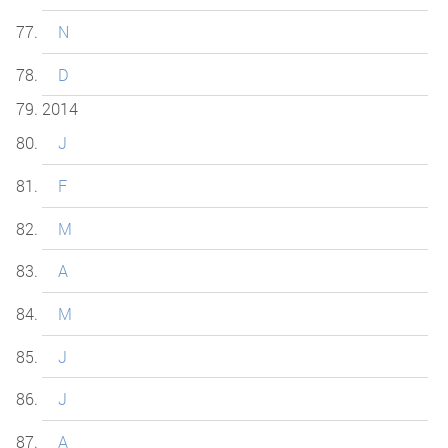
N
D
2014
J
F
M
A
M
J
J
A