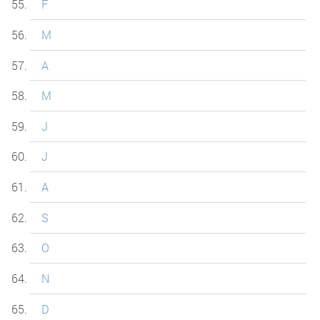
F
M
A
M
J
J
A
S
O
N
D