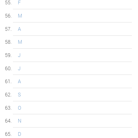
F
M
A
M
J
J
A
S
O
N
D