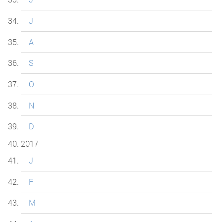
J
A
S
O
N
D
2017
J
F
M