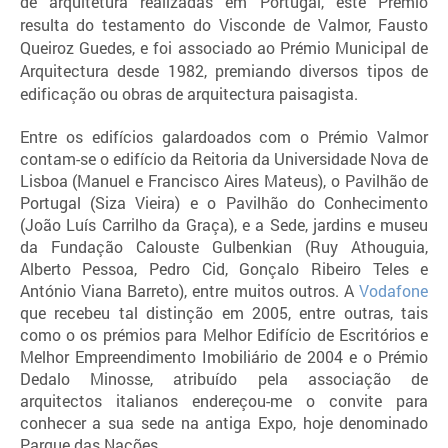
de arquitetura realizadas em Portugal, este
Prémio
resulta do testamento do Visconde de Valmor, Fausto
Queiroz Guedes, e foi associado ao Prémio Municipal de
Arquitectura desde 1982, premiando diversos tipos de
edificação ou obras de arquitectura paisagista.
Entre os edifícios galardoados com o Prémio Valmor
contam-se o edifício da Reitoria da Universidade Nova de
Lisboa (Manuel e Francisco Aires Mateus), o Pavilhão de
Portugal (Siza Vieira) e o Pavilhão do Conhecimento
(João Luís Carrilho da Graça), e a Sede, jardins e museu
da Fundação Calouste Gulbenkian (Ruy Athouguia,
Alberto Pessoa, Pedro Cid, Gonçalo Ribeiro Teles e
António Viana Barreto), entre muitos outros.
A
Vodafone
que recebeu tal distinção em 2005, entre outras, tais
como o
os prémios para Melhor Edifício de Escritórios e
Melhor Empreendimento Imobiliário de 2004
e o
Prémio
Dedalo Minosse, atribuído pela associação de
arquitectos italianos
endereçou-me o convite para
conhecer a sua sede na antiga Expo, hoje denominado
Parque das Nações.