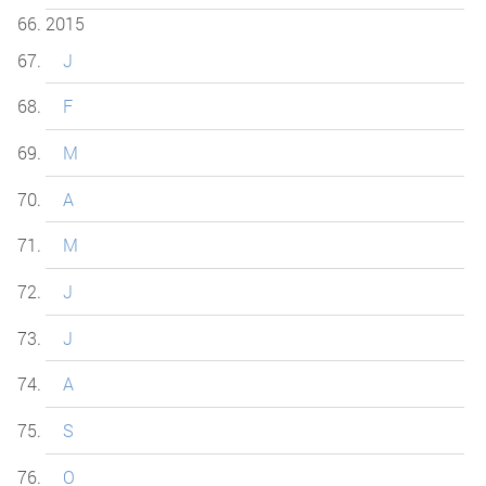
2015
J
F
M
A
M
J
J
A
S
O