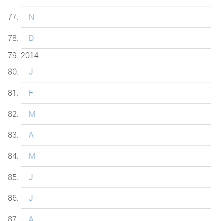
N
D
2014
J
F
M
A
M
J
J
A