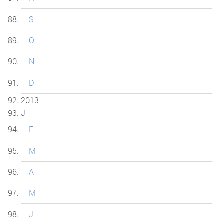
S
O
N
D
2013
J
F
M
A
M
J