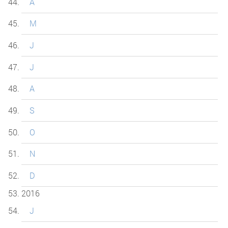
A
M
J
J
A
S
O
N
D
2016
J