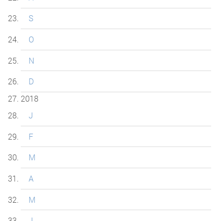
S
O
N
D
2018
J
F
M
A
M
J