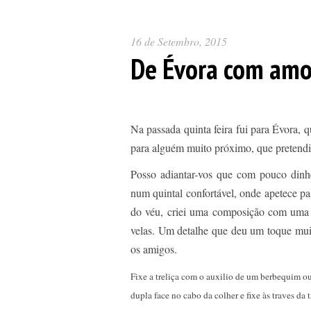
16 de Setembro, 2015
De Évora com amo
Na passada quinta feira fui para Évora, 
para alguém muito próximo, que pretendia
Posso adiantar-vos que com pouco dinh
num quintal confortável, onde apetece pa
do véu, criei uma composição com uma tr
velas. Um detalhe que deu um toque muito
os amigos.
Fixe a treliça com o auxilio de um berbequim ou
dupla face no cabo da colher e fixe às traves da t