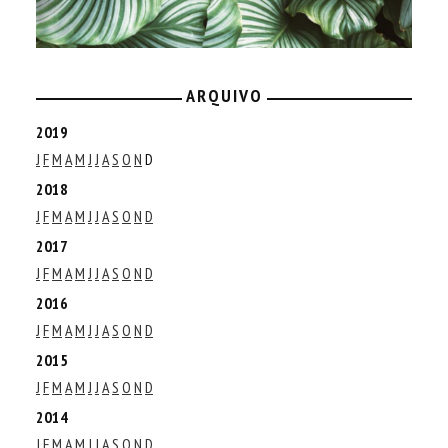
ARQUIVO
2019
J
F
M
A
M
J
J
A
S
O
N
D
2018
J
F
M
A
M
J
J
A
S
O
N
D
2017
J
F
M
A
M
J
J
A
S
O
N
D
2016
J
F
M
A
M
J
J
A
S
O
N
D
2015
J
F
M
A
M
J
J
A
S
O
N
D
2014
J
F
M
A
M
J
J
A
S
O
N
D