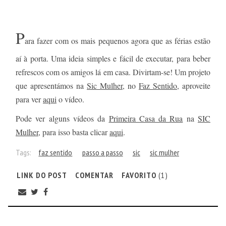
P
ara fazer com os mais pequenos agora que as férias estão
aí à porta. Uma ideia simples e fácil de executar, para beber
refrescos com os amigos lá em casa. Divirtam-se! Um projeto
que apresentámos na
Sic Mulher
, no
Faz Sentido
, aproveite
para ver
aqui
o vídeo.
Pode ver alguns vídeos da
Primeira Casa da Rua
na
SIC
Mulher
, para isso basta clicar
aqui
.
Tags:
faz sentido
passo a passo
sic
sic mulher
LINK DO POST
COMENTAR
FAVORITO
(1)