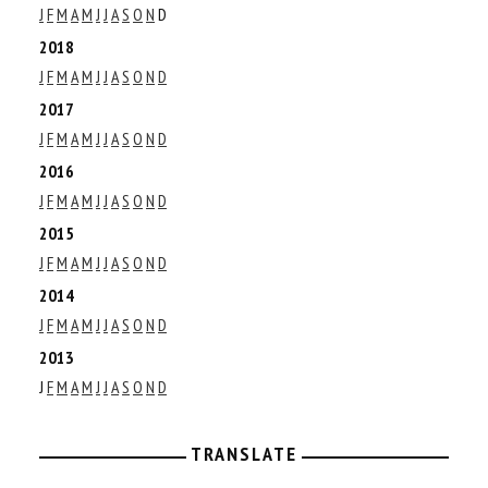
J
F
M
A
M
J
J
A
S
O
N
D
2018
J
F
M
A
M
J
J
A
S
O
N
D
2017
J
F
M
A
M
J
J
A
S
O
N
D
2016
J
F
M
A
M
J
J
A
S
O
N
D
2015
J
F
M
A
M
J
J
A
S
O
N
D
2014
J
F
M
A
M
J
J
A
S
O
N
D
2013
J
F
M
A
M
J
J
A
S
O
N
D
TRANSLATE