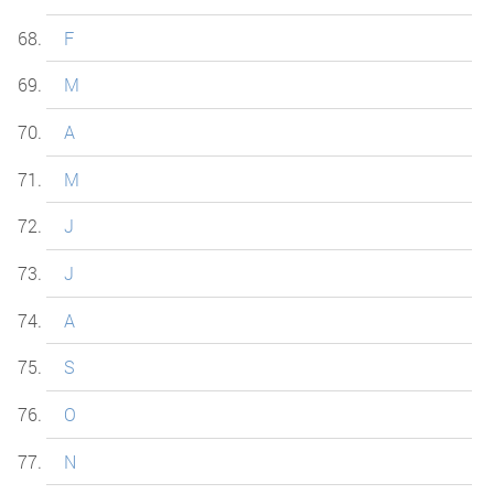
F
M
A
M
J
J
A
S
O
N