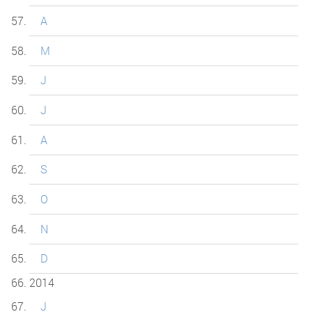
A
M
J
J
A
S
O
N
D
2014
J