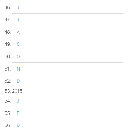
J
J
A
S
O
N
D
2015
J
F
M