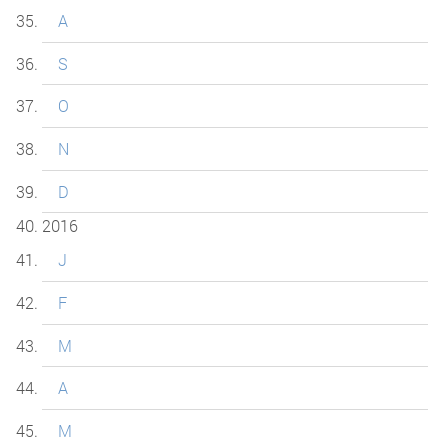
A
S
O
N
D
2016
J
F
M
A
M