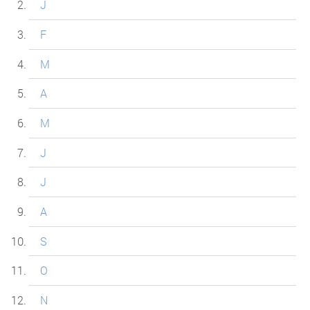
J
F
M
A
M
J
J
A
S
O
N