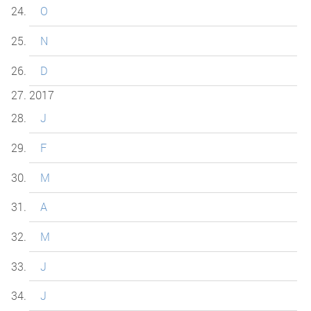
O
N
D
2017
J
F
M
A
M
J
J