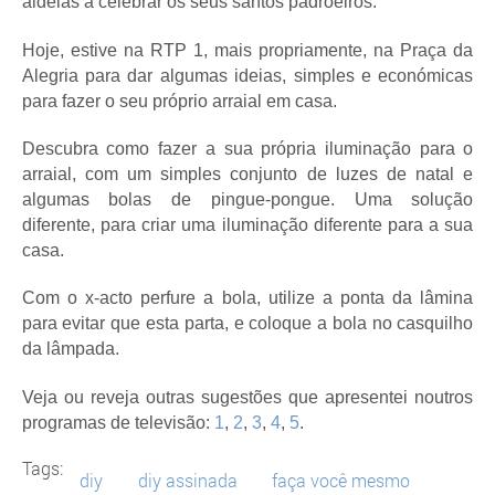
aldeias a celebrar os seus santos padroeiros.
Hoje, estive na RTP 1, mais propriamente, na Praça da
Alegria para dar algumas ideias, simples e económicas
para fazer o seu próprio arraial em casa.
Descubra como fazer a sua própria iluminação para o
arraial, com um simples conjunto de luzes de natal e
algumas bolas de pingue-pongue. Uma solução
diferente, para criar uma iluminação diferente para a sua
casa.
Com o x-acto perfure a bola, utilize a ponta da lâmina
para evitar que esta parta, e coloque a bola no casquilho
da lâmpada.
Veja ou reveja outras sugestões que apresentei noutros
programas de televisão:
1
,
2
,
3
,
4
,
5
.
Tags:
diy
diy assinada
faça você mesmo