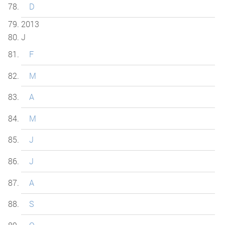
D
2013
J
F
M
A
M
J
J
A
S