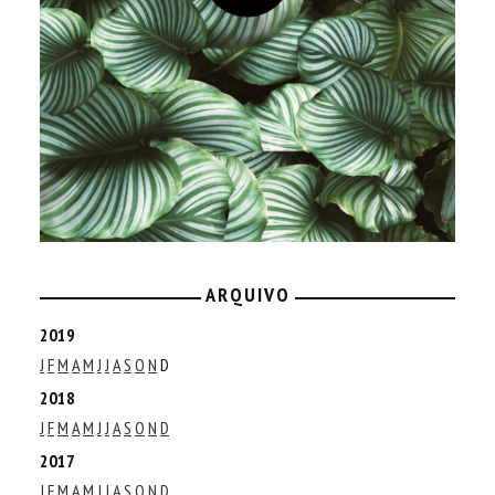
ARQUIVO
2019
J
F
M
A
M
J
J
A
S
O
N
D
2018
J
F
M
A
M
J
J
A
S
O
N
D
2017
J
F
M
A
M
J
J
A
S
O
N
D