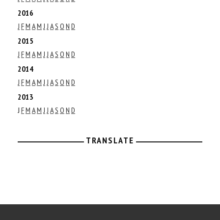
2016
J
F
M
A
M
J
J
A
S
O
N
D
2015
J
F
M
A
M
J
J
A
S
O
N
D
2014
J
F
M
A
M
J
J
A
S
O
N
D
2013
J
F
M
A
M
J
J
A
S
O
N
D
TRANSLATE