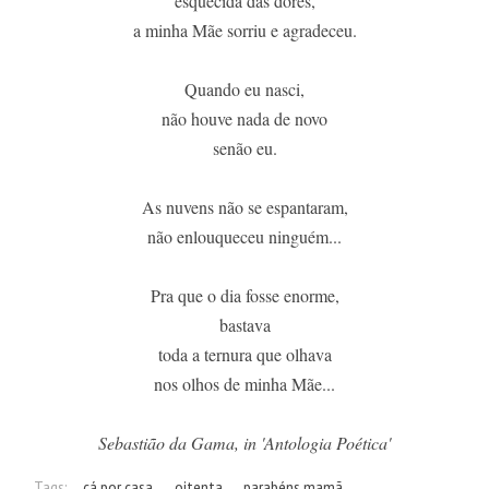
esquecida das dores,
a minha Mãe sorriu e agradeceu.
Quando eu nasci,
não houve nada de novo
senão eu.
As nuvens não se espantaram,
não enlouqueceu ninguém...
Pra que o dia fosse enorme,
bastava
toda a ternura que olhava
nos olhos de minha Mãe...
Sebastião da Gama, in 'Antologia Poética'
Tags:
cá por casa
oitenta
parabéns mamã