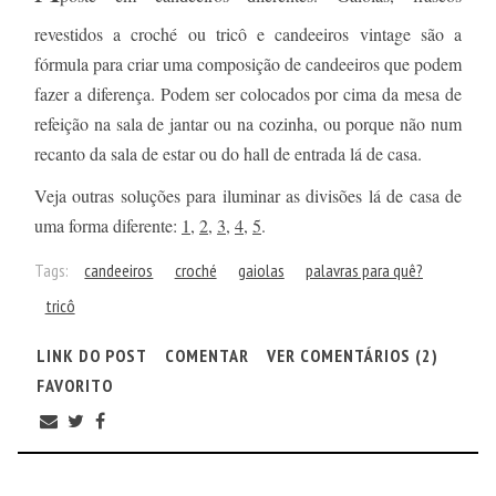
revestidos a croché ou tricô e candeeiros vintage são a
fórmula para criar uma composição de candeeiros que podem
fazer a diferença. Podem ser colocados por cima da mesa de
refeição na sala de jantar ou na cozinha, ou porque não num
recanto da sala de estar ou do hall de entrada lá de casa.
Veja outras soluções para iluminar as divisões lá de casa de
uma forma diferente:
1
,
2
,
3
,
4
,
5
.
Tags:
candeeiros
croché
gaiolas
palavras para quê?
tricô
LINK DO POST
COMENTAR
VER COMENTÁRIOS (2)
FAVORITO