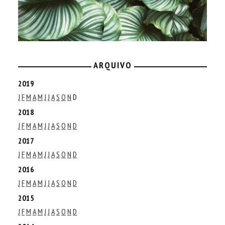
ARQUIVO
2019
J
F
M
A
M
J
J
A
S
O
N
D
2018
J
F
M
A
M
J
J
A
S
O
N
D
2017
J
F
M
A
M
J
J
A
S
O
N
D
2016
J
F
M
A
M
J
J
A
S
O
N
D
2015
J
F
M
A
M
J
J
A
S
O
N
D