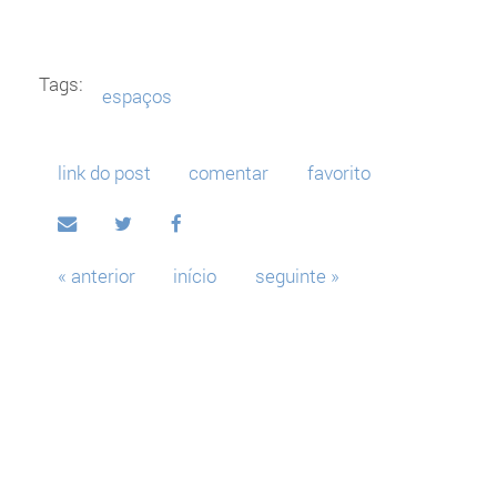
Tags:
espaços
link do post
comentar
favorito
« anterior
início
seguinte »