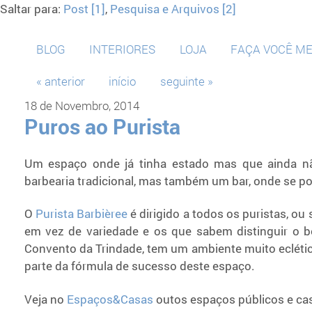
Saltar para:
Post [1]
,
Pesquisa e Arquivos [2]
BLOG
INTERIORES
LOJA
FAÇA VOCÊ M
« anterior
início
seguinte »
18 de Novembro, 2014
Puros ao Purista
Um espaço onde já tinha estado mas que ainda nã
barbearia tradicional, mas também um bar, onde se pode
O
Purista Barbièree
é dirigido a todos os puristas, ou
em vez de variedade e os que sabem distinguir o 
Convento da Trindade, tem um ambiente muito eclétic
parte da fórmula de sucesso deste espaço.
Veja no
Espaços&Casas
outos espaços públicos e ca