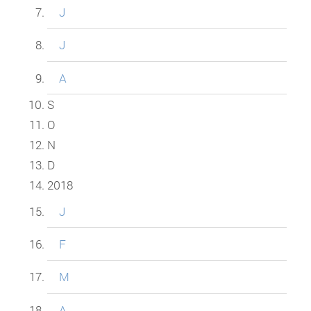
J
J
A
S
O
N
D
2018
J
F
M
A