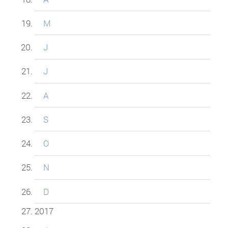
M
J
J
A
S
O
N
D
2017