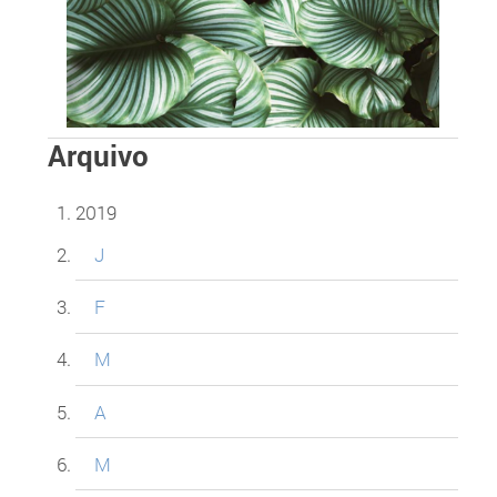
Arquivo
2019
J
F
M
A
M