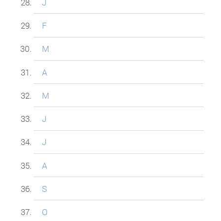
J
F
M
A
M
J
J
A
S
O