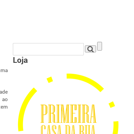
Loja
uma
dade
u ao
azem