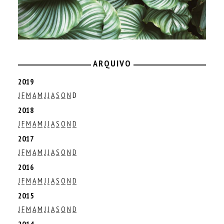
ARQUIVO
2019
J
F
M
A
M
J
J
A
S
O
N
D
2018
J
F
M
A
M
J
J
A
S
O
N
D
2017
J
F
M
A
M
J
J
A
S
O
N
D
2016
J
F
M
A
M
J
J
A
S
O
N
D
2015
J
F
M
A
M
J
J
A
S
O
N
D