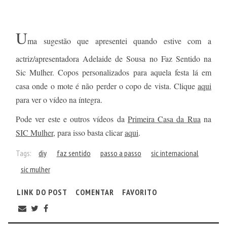
U
ma sugestão que apresentei quando estive com a
actriz/apresentadora Adelaide de Sousa no Faz Sentido na
Sic Mulher. Copos personalizados para aquela festa lá em
casa onde o mote é não perder o copo de vista. Clique
aqui
para ver o vídeo na íntegra.
Pode ver este e outros vídeos da
Primeira Casa da Rua
na
SIC Mulher
, para isso basta clicar
aqui
.
Tags:
diy
faz sentido
passo a passo
sic internacional
sic mulher
LINK DO POST
COMENTAR
FAVORITO