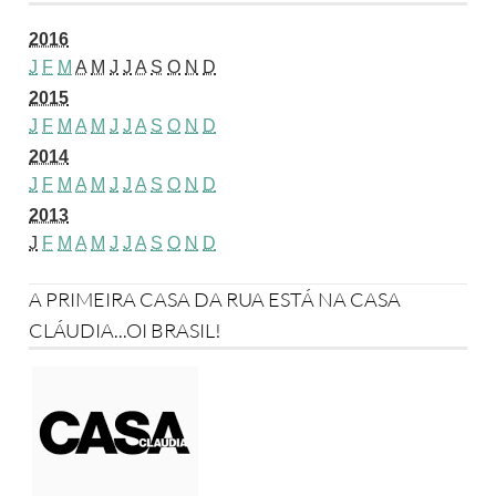
2016
J
F
M
A
M
J
J
A
S
O
N
D
2015
J
F
M
A
M
J
J
A
S
O
N
D
2014
J
F
M
A
M
J
J
A
S
O
N
D
2013
J
F
M
A
M
J
J
A
S
O
N
D
A PRIMEIRA CASA DA RUA ESTÁ NA CASA
CLÁUDIA...OI BRASIL!