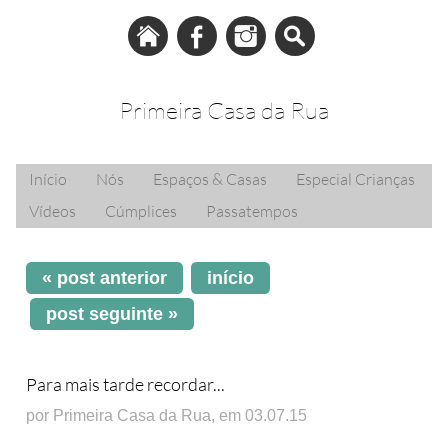
Primeira Casa da Rua
Início
Nós
Espaços & Casas
Especial Crianças
Vídeos
Cúmplices
Passatempos
« post anterior
início
post seguinte »
Para mais tarde recordar...
por Primeira Casa da Rua, em 03.07.15