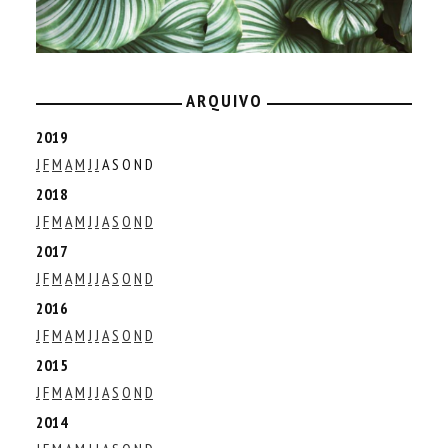
ARQUIVO
2019
J
F
M
A
M
J
J
A
S
O
N
D
2018
J
F
M
A
M
J
J
A
S
O
N
D
2017
J
F
M
A
M
J
J
A
S
O
N
D
2016
J
F
M
A
M
J
J
A
S
O
N
D
2015
J
F
M
A
M
J
J
A
S
O
N
D
2014