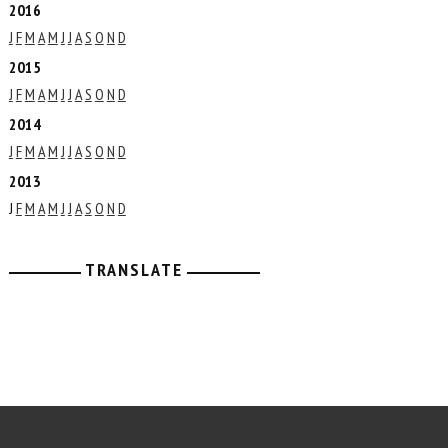
2016
J
F
M
A
M
J
J
A
S
O
N
D
2015
J
F
M
A
M
J
J
A
S
O
N
D
2014
J
F
M
A
M
J
J
A
S
O
N
D
2013
J
F
M
A
M
J
J
A
S
O
N
D
TRANSLATE