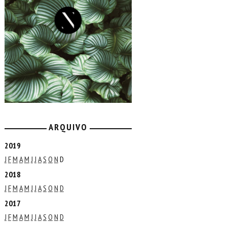
ARQUIVO
2019
J
F
M
A
M
J
J
A
S
O
N
D
2018
J
F
M
A
M
J
J
A
S
O
N
D
2017
J
F
M
A
M
J
J
A
S
O
N
D