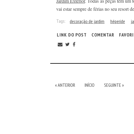
Jardim Exterior
. Todas as peças têm um 
vai estar sempre de férias no seu resort d
Tags:
decoração de jardim
héperide
j
LINK DO POST
COMENTAR
FAVOR
« ANTERIOR
INÍCIO
SEGUINTE »