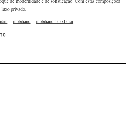
toque de modernidade e de sofisticação. Com estas composições
e luxo privado.
ardim
mobiliário
mobiliário de exterior
ITO