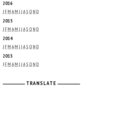
2016
J
F
M
A
M
J
J
A
S
O
N
D
2015
J
F
M
A
M
J
J
A
S
O
N
D
2014
J
F
M
A
M
J
J
A
S
O
N
D
2013
J
F
M
A
M
J
J
A
S
O
N
D
TRANSLATE