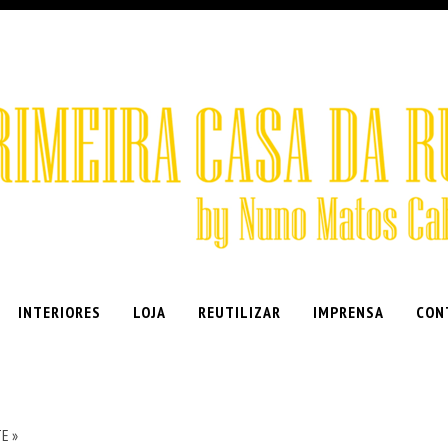
INTERIORES
LOJA
REUTILIZAR
IMPRENSA
CON
E »