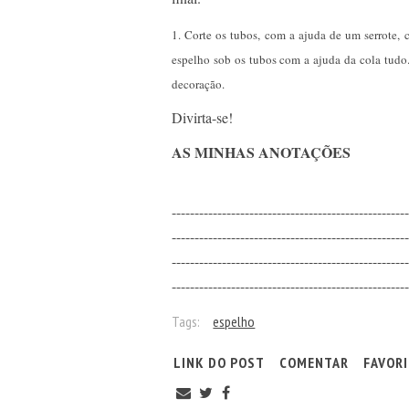
1. Corte os tubos, com a ajuda de um serrote,
espelho sob os tubos com a ajuda da cola tudo
decoração.
Divirta-se!
AS MINHAS ANOTAÇÕES
----------------------------------------------------
----------------------------------------------------
----------------------------------------------------
----------------------------------------------------
Tags:
espelho
LINK DO POST
COMENTAR
FAVOR