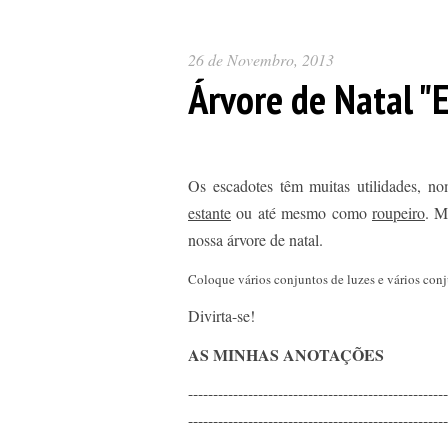
26 de Novembro, 2013
Árvore de Natal "
Os escadotes têm muitas utilidades, no
estante
ou até mesmo como
roupeiro
. M
nossa árvore de natal.
Coloque vários conjuntos de luzes e vários conju
Divirta-se!
AS MINHAS ANOTAÇÕES
----------------------------------------------------
----------------------------------------------------
----------------------------------------------------