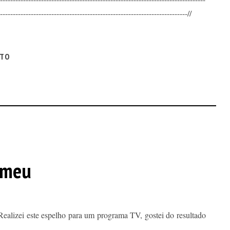
-------------------------------------------------------------------------//
ITO
 meu
ealizei este espelho para um programa TV, gostei do resultado