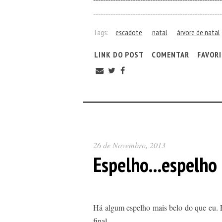
----------------------------------------------------
Tags:
escadote
natal
árvore de natal
LINK DO POST
COMENTAR
FAVOR
26 de Novembro, 2013
Espelho...espelho
Há algum espelho mais belo do que eu. R
final.