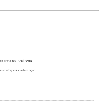
a certa no local certo.
ue se adeque à sua decoração.
--------------------------------------------------------------------------------