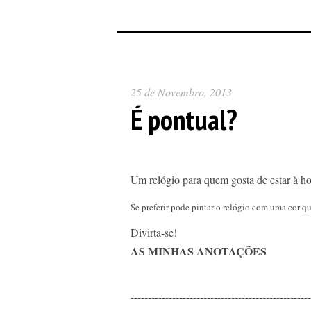
25 de Novembro, 2013
É pontual?
Um relógio para quem gosta de estar à hor
Se preferir pode pintar o relógio com uma cor q
Divirta-se!
AS MINHAS ANOTAÇÕES
----------------------------------------------------