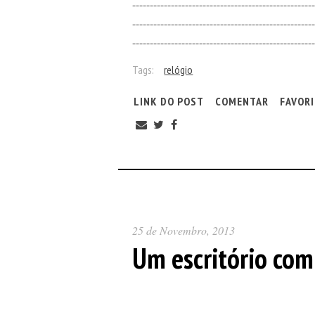
----------------------------------------------------
----------------------------------------------------
----------------------------------------------------
Tags:
relógio
LINK DO POST
COMENTAR
FAVOR
25 de Novembro, 2013
Um escritório com