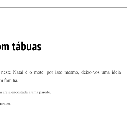
om tábuas
os neste Natal é o mote, por isso mesmo, deixo-vos uma ideia
m família.
m areia encostada a uma parede.
uecer.
--------------------------------------------------------------------------------