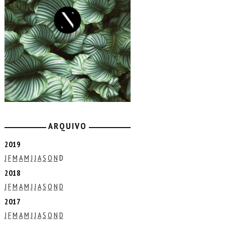
ARQUIVO
2019
J
F
M
A
M
J
J
A
S
O
N
D
2018
J
F
M
A
M
J
J
A
S
O
N
D
2017
J
F
M
A
M
J
J
A
S
O
N
D