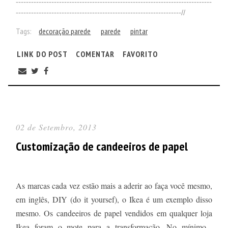
-----------------------------------------------------------------------------
-----------------------------------------------------------------//
Tags:
decoração parede
parede
pintar
LINK DO POST
COMENTAR
FAVORITO
02 de Setembro, 2013
Customização de candeeiros de papel
As marcas cada vez estão mais a aderir ao faça você mesmo,
em inglês, DIY (do it yoursef), o Ikea é um exemplo disso
mesmo. Os candeeiros de papel vendidos em qualquer loja
Ikea foram o mote para a transformação. No mínimo...