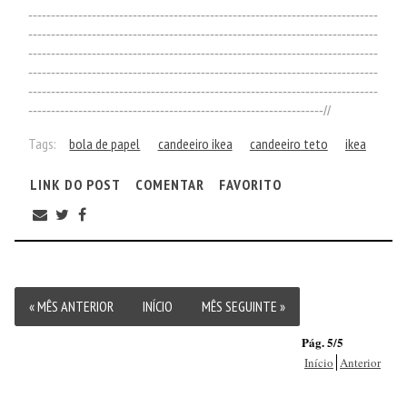
-----------------------------------------------------------------------------
-----------------------------------------------------------------------------
-----------------------------------------------------------------------------
-----------------------------------------------------------------------------
-----------------------------------------------------------------------------
-----------------------------------------------------------------//
Tags:
bola de papel
candeeiro ikea
candeeiro teto
ikea
LINK DO POST
COMENTAR
FAVORITO
« MÊS ANTERIOR
INÍCIO
MÊS SEGUINTE »
Pág. 5/5
Início
Anterior