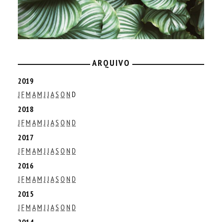
ARQUIVO
2019
J
F
M
A
M
J
J
A
S
O
N
D
2018
J
F
M
A
M
J
J
A
S
O
N
D
2017
J
F
M
A
M
J
J
A
S
O
N
D
2016
J
F
M
A
M
J
J
A
S
O
N
D
2015
J
F
M
A
M
J
J
A
S
O
N
D
2014