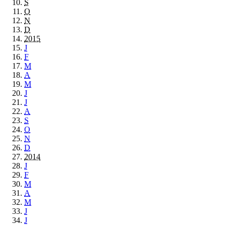
S
O
N
D
2015
J
F
M
A
M
J
J
A
S
O
N
D
2014
J
F
M
A
M
J
J