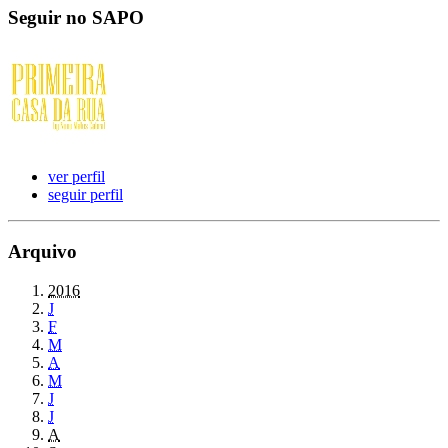
Seguir no SAPO
ver perfil
seguir perfil
Arquivo
2016
J
F
M
A
M
J
J
A