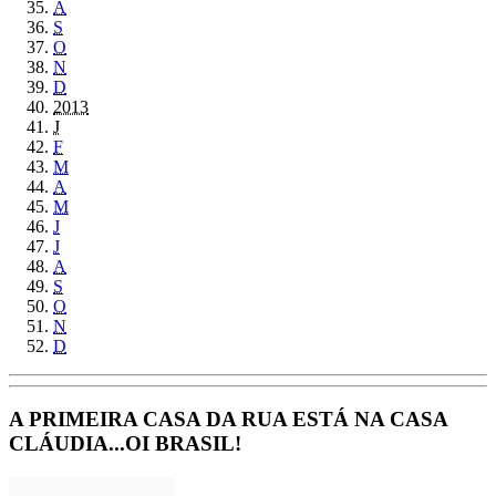
A
S
O
N
D
2013
J
F
M
A
M
J
J
A
S
O
N
D
A PRIMEIRA CASA DA RUA ESTÁ NA CASA
CLÁUDIA...OI BRASIL!